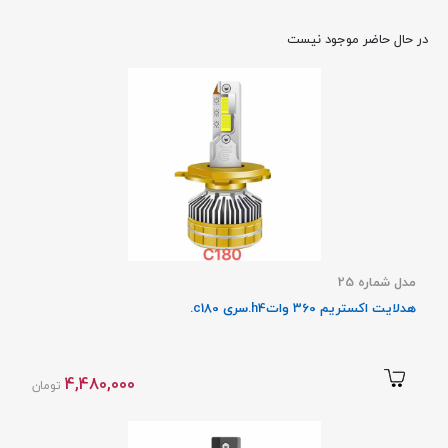
در حال حاضر موجود نیست
مدل شماره 25
هدلایت اکستریم 360 واتh4.سری c180.
4,480,000
تومان