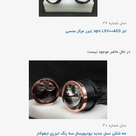
مدل شماره 27
لنز ups LS700AES ,لیزر مرکز عدسی
در حال حاضر موجود نیست
مدل شماره 30
مه شکن نسل جدید یونیورسال سه رنگ لیزری ایفوکار