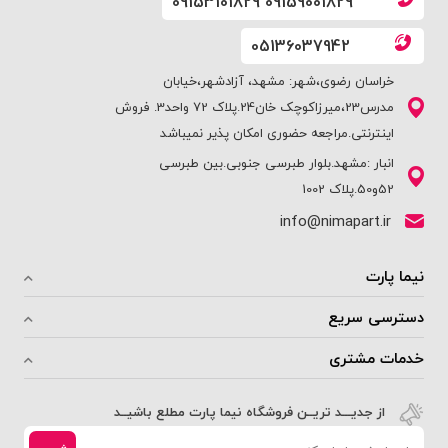
09153101829 09159001829
05136037942
خراسان رضوی،شهر: مشهد، آزادشهر،خیابان
مدرس23،میرزاکوچک خان24.پلاک 72 واحد3. فروش
اینترنتی.مراجعه حضوری امکان پذیر نمیباشد
انبار :مشهد.بلوار طبرسی جنوبی.بین طبرسی
52و50.پلاک 1002
info@nimapart.ir
نیما پارت
دسترسی سریع
خدمات مشتری
از جدیـــد تریــن فروشگاه نیما پارت مطلع باشیــد