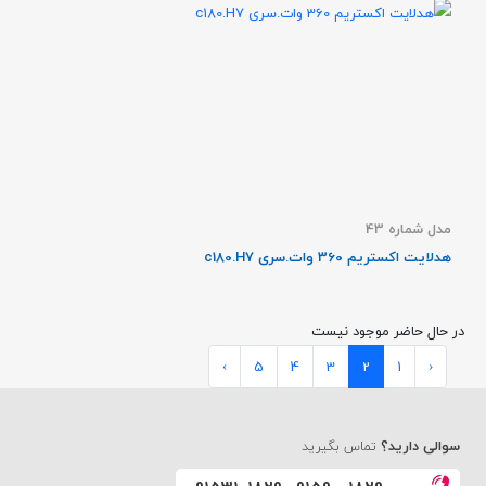
مدل شماره 43
هدلایت اکستریم 360 وات.سری c180.H7
در حال حاضر موجود نیست
›
5
4
3
2
1
‹
سوالی دارید؟
تماس بگیرید