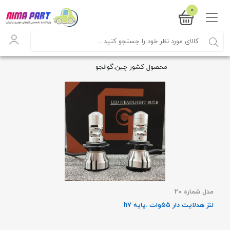
0
محصول کشور چین.گوانجو
مدل شماره 20
لنز هدلایت دار ۵۵وات .پایه h7