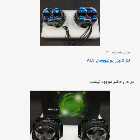
مدل شماره 22
لنز 5لیزر یونیورسال AES
در حال حاضر موجود نیست