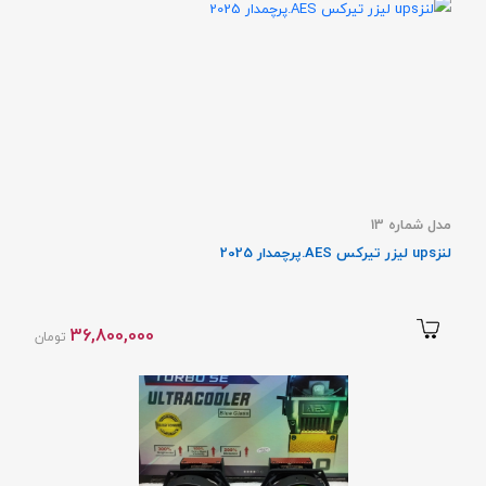
مدل شماره 13
لنزups لیزر تیرکس AES.پرچمدار 2025
36,800,000
تومان