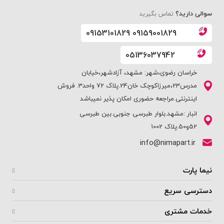
سوالی دارید؟
تماس بگیرید
09153101829 09159001829
05136037942
خراسان رضوی،شهر: مشهد، آزادشهر،خیابان
مدرس23،میرزاکوچک خان24.پلاک 72 واحد3. فروش
اینترنتی.مراجعه حضوری امکان پذیر نمیباشد
انبار :مشهد.بلوار طبرسی جنوبی.بین طبرسی
52و50.پلاک 1002
info@nimapart.ir
نیما پارت
دسترسی سریع
خدمات مشتری