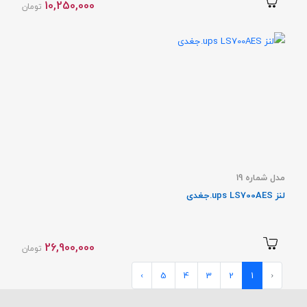
10,250,000
تومان
مدل شماره 19
لنز ups LS700AES.جغدی
26,900,000
تومان
›
5
4
3
2
1
‹