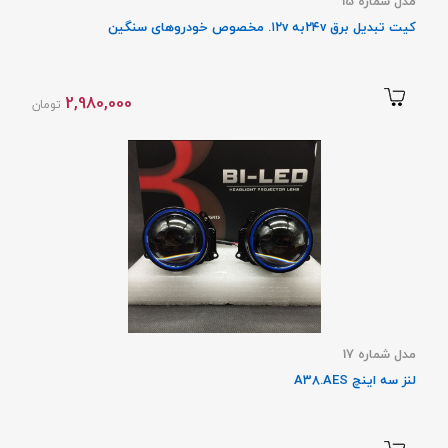
مدل شماره 15
کیت تبدیل برق ۲۴vبه ۱۲v. مخصوص خودروهای سنگین
2,980,000
تومان
مدل شماره 17
لنز سه اینچ A38.AES