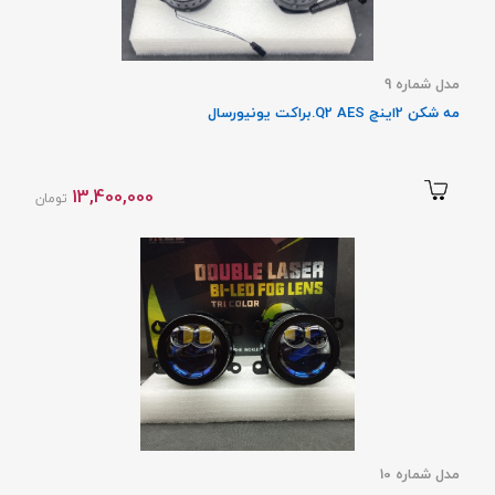
مدل شماره 9
مه شکن 2اینچ Q2 AES.براکت یونیورسال
13,400,000
تومان
مدل شماره 10