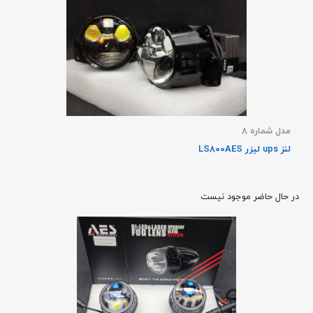
مدل شماره 8
لنز ups لیزر LS800AES
در حال حاضر موجود نیست