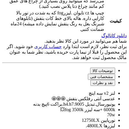
می‌رسد که میتوانید روی بسیاری از چراغ های عمق
کم مانند چراغ دنا پلاس نصب کنید.)
چیپ ها cz تایوان ‌‌.لیزرfog که به شدت در نور بالا
کارایی داره. هاله بالای خط کات بنفش (تابلوهای
کیفیت
شبرنگ بغل به رنگ بنفش نمایش داده میشه) 24ماه
ضمانت کتبی
دانلود کاتالوگ
شما هم می‌توانید در مورد این کالا نظر بدهید.
برای ثبت نظر، لازم است ابتدا وارد
حساب کاربری
خود شوید. اگر
این محصول را قبلا از نیما پارت خریده باشید، نظر شما به عنوان
مالک محصول ثبت خواهد شد.
توضیحات کالا
مشخصات فنی
نقد و نظرات
لنز v2 سه اینچ
عدسی آنتی رفلکس بنفش 🤩🤩🤩
یونیورسال.تبدیل h4.h7.9005.براکت 6پیچ بدنه
6000k +سه لیزر fog 3500k💥
70w
نورپایین 12750LX
لیزرها 4800LX.