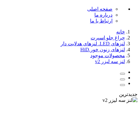
صفحه اصلی
درباره ما
ارتباط با ما
خانه
چراغ جلو اسپرت
لنزهای LED. لنزهای هدلایت دار
لنزهای زنون خور.HiD
محصولات موجود
لنز سه لیزر v2
جدیدترین