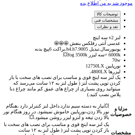
موجود شد به من اطلاع بده
توضیحات کالا
مشخصات فنی
نقد و نظرات
لنز v2 سه اینچ
عدسی آنتی رفلکس بنفش 🤩🤩🤩
یونیورسال.تبدیل h4.h7.9005.براکت 6پیچ بدنه
6000k +سه لیزر fog 3500k💥
70w
نورپایین 12750LX
لیزرها 4800LX.
یک لنز سه اینچ قوی و مناسب برای نصب های سخت با باز
کردن توپی پشت لنز ( طول لنز به ۱۲ سانت می‌رسد که
میتوانید روی بسیاری از چراغ های عمق کم مانند چراغ دنا
پلاس نصب کنید.)
💥نیاز به دسته سیم ندارد.داخل لنز کنترلر دارد ‌‌،هنگام
مزایا و
نور بالا زدن،نورپایین خاموش نمیشود. در روز هنگام نور
خصوصیات
بالا زدن تیغه و لنزو لیزر روشن میشود.💥
یک لنز سه اینچ قوی و مناسب برای نصب های سخت با
باز کردن توپی پشت لنز ( طول لنز به ۱۲ سانت
مشخصات