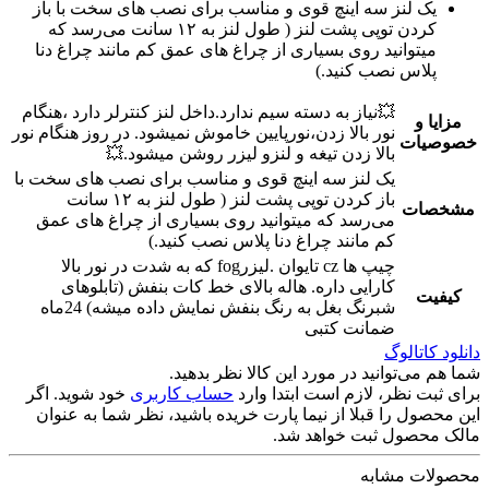
یک لنز سه اینچ قوی و مناسب برای نصب های سخت با باز
کردن توپی پشت لنز ( طول لنز به ۱۲ سانت می‌رسد که
میتوانید روی بسیاری از چراغ های عمق کم مانند چراغ دنا
پلاس نصب کنید.)
💥نیاز به دسته سیم ندارد.داخل لنز کنترلر دارد ‌‌،هنگام
مزایا و
نور بالا زدن،نورپایین خاموش نمیشود. در روز هنگام نور
خصوصیات
بالا زدن تیغه و لنزو لیزر روشن میشود.💥
یک لنز سه اینچ قوی و مناسب برای نصب های سخت با
باز کردن توپی پشت لنز ( طول لنز به ۱۲ سانت
مشخصات
می‌رسد که میتوانید روی بسیاری از چراغ های عمق
کم مانند چراغ دنا پلاس نصب کنید.)
چیپ ها cz تایوان ‌‌.لیزرfog که به شدت در نور بالا
کارایی داره. هاله بالای خط کات بنفش (تابلوهای
کیفیت
شبرنگ بغل به رنگ بنفش نمایش داده میشه) 24ماه
ضمانت کتبی
دانلود کاتالوگ
شما هم می‌توانید در مورد این کالا نظر بدهید.
برای ثبت نظر، لازم است ابتدا وارد
حساب کاربری
خود شوید. اگر
این محصول را قبلا از نیما پارت خریده باشید، نظر شما به عنوان
مالک محصول ثبت خواهد شد.
محصولات مشابه