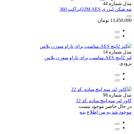
مدل شماره 44
مه شکن لیزری Q2M AESبراکت 360
13,450,000
تومان
مدل شماره 14
لنز 2اینچ AES.مناسب برای تاراو سورن پلاس
بزودی
مدل شماره 98
کاور لنز سه اینچ.ساده .کد 22
در حال حاضر موجود نیست
موجود شد به من اطلاع بده