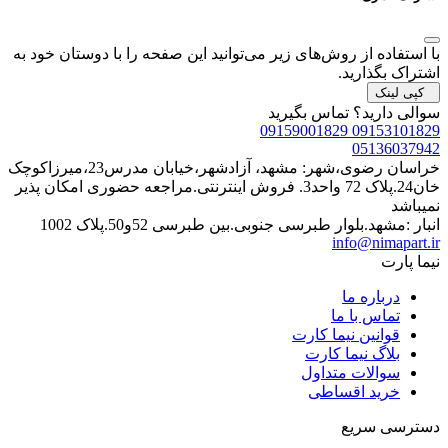
با استفاده از روش‌های زیر می‌توانید این صفحه را با دوستان خود به
اشتراک بگذارید.
کپی لینک
سوالی دارید؟
تماس بگیرید
09153101829 09159001829
05136037942
خراسان رضوی،شهر: مشهد، آزادشهر،خیابان مدرس23،میرزاکوچک
خان24.پلاک 72 واحد3. فروش اینترنتی.مراجعه حضوری امکان پذیر
نمیباشد
انبار :مشهد.بلوار طبرسی جنوبی.بین طبرسی 52و50.پلاک 1002
info@nimapart.ir
نیما پارت
درباره ما
تماس با ما
قوانین نیما کارت
بلاگ نیما کارت
سوالات متداول
خرید اقساطی
دسترسی سریع