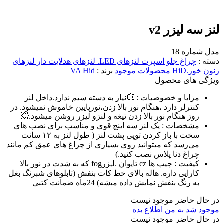
لنز سه لیزر v2
مدل شماره 18
دسته :
چراغ جلو اسپرت
لنزهای LED. لنزهای هدلایت دار
لنزهای
زنون خور.HiD
محصولات موجود
برند :
VA Hid
ویژگی های محصول
مزایا و خصوصیات :
💥نیاز به دسته سیم ندارد.داخل لنز
کنترلر دارد ‌‌،هنگام نور بالا زدن،نورپایین خاموش نمیشود. در
روز هنگام نور بالا زدن تیغه و لنزو لیزر روشن میشود.💥
مشخصات :
یک لنز سه اینچ قوی و مناسب برای نصب های
سخت با باز کردن توپی پشت لنز ( طول لنز به ۱۲ سانت
می‌رسد که میتوانید روی بسیاری از چراغ های عمق کم مانند
چراغ دنا پلاس نصب کنید.)
کیفیت :
چیپ ها cz تایوان ‌‌.لیزرfog که به شدت در نور بالا
کارایی داره. هاله بالای خط کات بنفش (تابلوهای شبرنگ بغل
به رنگ بنفش نمایش داده میشه) 24ماه ضمانت کتبی
در حال حاضر موجود نیست
موجود شد به من اطلاع بده
در حال حاضر موجود نیست