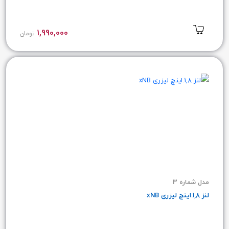
1,990,000
تومان
مدل شماره 3
لنز 1,8.اینچ لیزری xNB