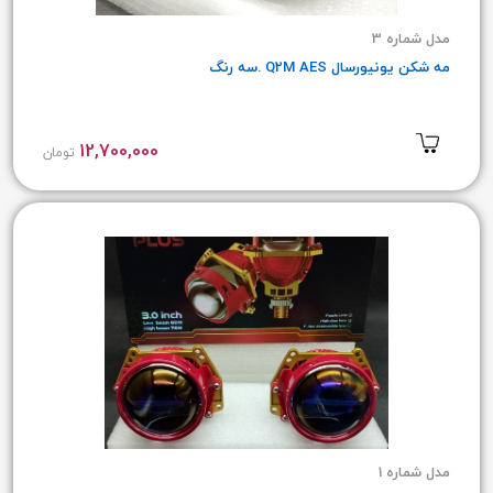
مدل شماره 3
مه شکن یونیورسال Q2M AES .سه رنگ
12,700,000
تومان
مدل شماره 1