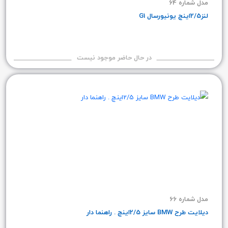
مدل شماره 64
لنز2/5اینچ یونیورسال G1
در حال حاضر موجود نیست
مدل شماره 66
دیلایت طرح BMW سایز 2/5اینچ . راهنما دار