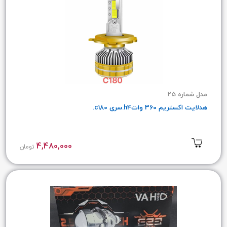
مدل شماره 25
هدلایت اکستریم 360 واتh4.سری c180.
4,480,000
تومان