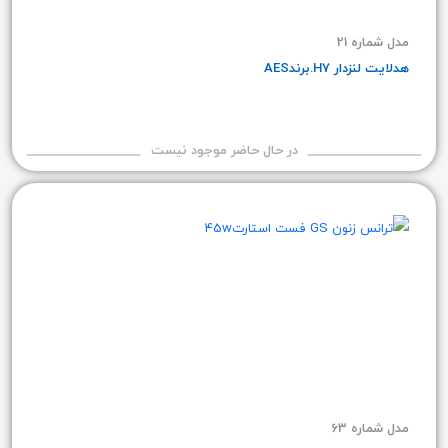
مدل شماره 21
هدلایت لنزدار H7.برندAES
در حال حاضر موجود نیست
مدل شماره 63