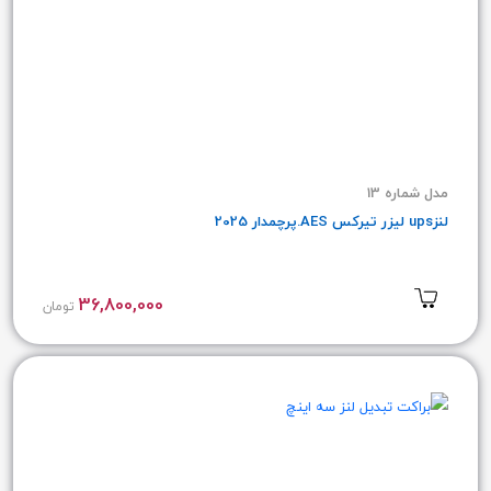
مدل شماره 13
لنزups لیزر تیرکس AES.پرچمدار 2025
36,800,000
تومان