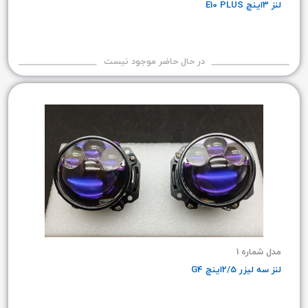
لنز 3اینچ E10 PLUS
در حال حاضر موجود نیست
مدل شماره 1
لنز سه لیزر 2/5اینچ G4