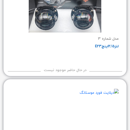
مدل شماره 3
لنز2/5اینچE23
در حال حاضر موجود نیست