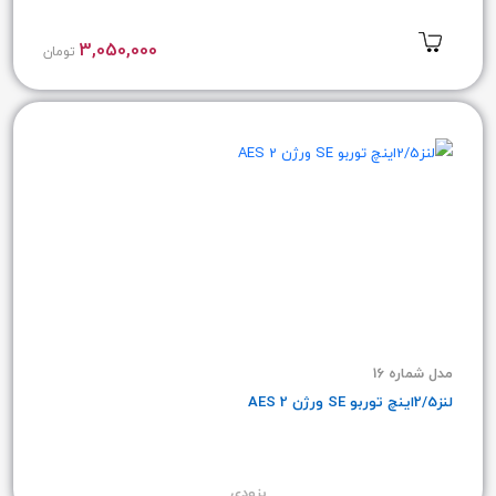
3,050,000
تومان
مدل شماره 16
لنز2/5اینچ توربو SE ورژن 2 AES
بزودی