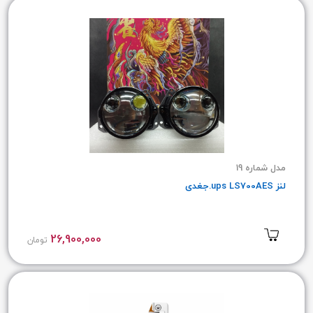
مدل شماره 19
لنز ups LS700AES.جغدی
26,900,000
تومان