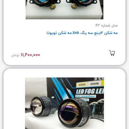
مدل شماره 42
مه شکن 2اینچ سه رنگ Xnb.مه شکن تویوتا
11,200,000
تومان