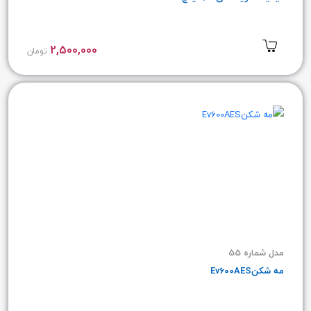
2,500,000
تومان
مدل شماره 55
مه شکنEv600AES