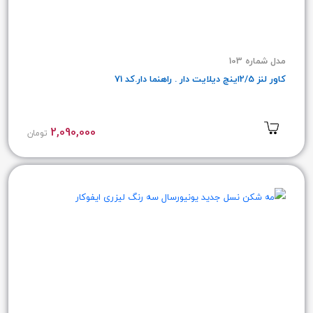
مدل شماره 103
کاور لنز 2/5اینچ دیلایت دار . راهنما دار.کد 71
2,090,000
تومان