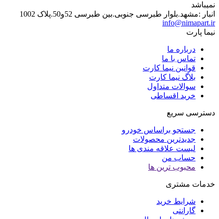
نمیباشد
انبار :مشهد.بلوار طبرسی جنوبی.بین طبرسی 52و50.پلاک 1002
info@nimapart.ir
نیما پارت
درباره ما
تماس با ما
قوانین نیما کارت
بلاگ نیما کارت
سوالات متداول
خرید اقساطی
دسترسی سریع
جستجو براساس خودرو
جدیدترین محصولات
لیست علاقه مندی ها
حساب من
محبوب ترین ها
خدمات مشتری
شرایط خرید
گارانتی