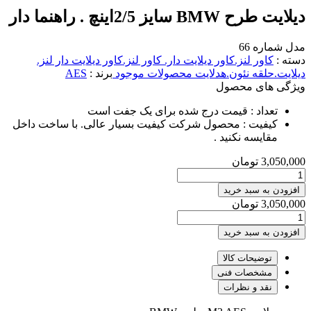
دیلایت طرح BMW سایز 2/5اینچ . راهنما دار
مدل شماره 66
دسته :
کاور لنز.کاور دیلایت دار.
کاور لنز.کاور دیلایت دار لنز.
دیلایت.حلقه نئون.هدلایت
محصولات موجود
برند :
AES
ویژگی های محصول
تعداد :
قیمت درج شده برای یک جفت است
کیفیت :
محصول شرکت کیفیت بسیار عالی. با ساخت داخل
مقایسه نکنید ‌.
3,050,000
تومان
افزودن به سبد خرید
3,050,000
تومان
افزودن به سبد خرید
توضیحات کالا
مشخصات فنی
نقد و نظرات