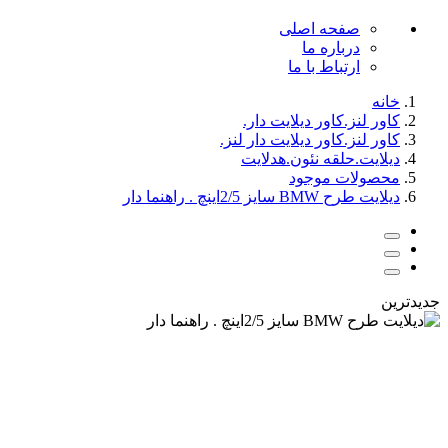
صفحه اصلی
درباره ما
ارتباط با ما
خانه
کاور لنز.کاور دیلایت دار.
کاور لنز.کاور دیلایت دار لنز.
دیلایت.حلقه نئون.هدلایت
محصولات موجود
دیلایت طرح BMW سایز 2/5اینچ . راهنما دار
جدیدترین