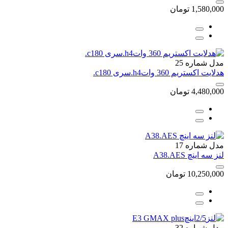
1,580,000
تومان
مدل شماره 25
هدلایت اکستریم 360 واتh4.سری c180.
4,480,000
تومان
مدل شماره 17
لنز سه اینچ A38.AES
10,250,000
تومان
مدل شماره 32