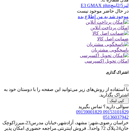
لنز2/5اینچE3 GMAX plus
در حال حاضر موجود نیست
موجود شد به من اطلاع بده
امکان پرداخت آنلاین
ضمانت اصل کالا
پاسخگویی مشتریان
امکان تحویل اکسپرسی
اشتراک گذاری
با استفاده از روش‌های زیر می‌توانید این صفحه را با دوستان خود به
اشتراک بگذارید.
کپی لینک
سوالی دارید؟
تماس بگیرید
09153101829 09159001829
05136037942
خراسان رضوی،شهر: مشهد، آزادشهر،خیابان مدرس23،میرزاکوچک
خان24.پلاک 72 واحد3. فروش اینترنتی.مراجعه حضوری امکان پذیر