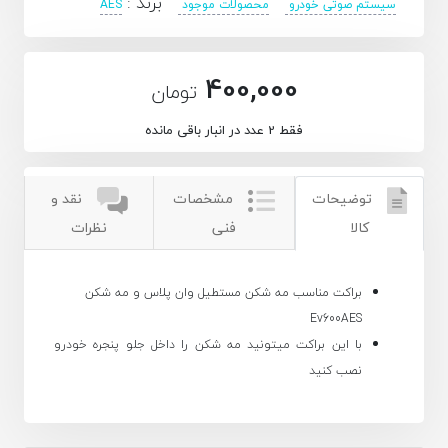
برند :
سیستم صوتی خودرو
محصولات موجود
AES
400,000
تومان
فقط 2 عدد در انبار باقی مانده
توضیحات
مشخصات
نقد و
کالا
فنی
نظرات
براکت مناسب مه شکن مستطیل وان پلاس و مه شکن
Ev600AES
با این براکت میتونید مه شکن را داخل جلو پنجره خودرو
نصب کنید