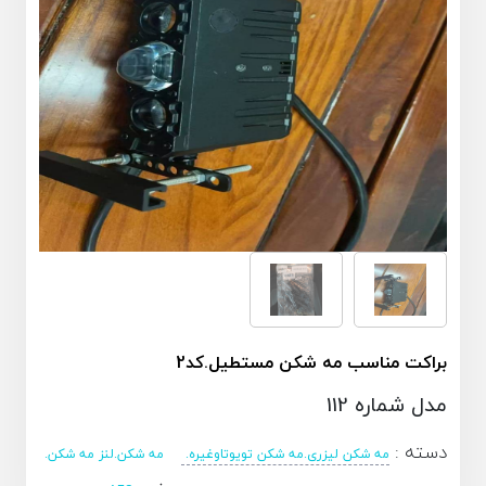
براکت مناسب مه شکن مستطیل.کد2
مدل شماره 112
دسته :
مه شکن لیزری.مه شکن تویوتاوغیره.
مه شکن.لنز مه شکن.