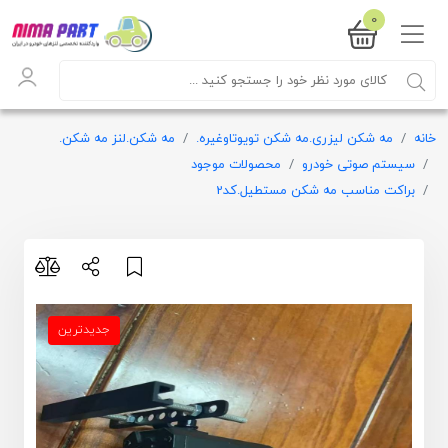
0
خانه
مه شکن لیزری.مه شکن تویوتاوغیره.
مه شکن.لنز مه شکن.
سیستم صوتی خودرو
محصولات موجود
براکت مناسب مه شکن مستطیل.کد2
جدیدترین