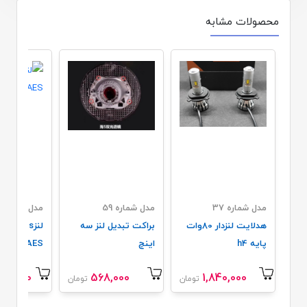
محصولات مشابه
مدل شماره 37
مدل شماره 59
مدل شماره 13
هدلایت لنزدار 80وات
براکت تبدیل لنز سه
لنزups 
پایه h4
اینچ
AES.پرچمدار 2025
00,000
568,000
1,840,000
تومان
تومان