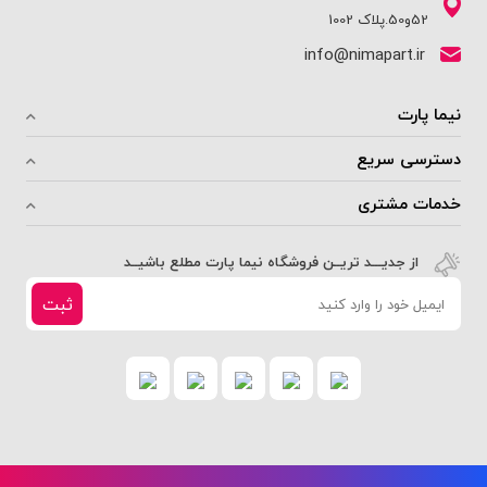
52و50.پلاک 1002
info@nimapart.ir
نیما پارت
دسترسی سریع
خدمات مشتری
از جدیـــد تریــن فروشگاه نیما پارت مطلع باشیــد
ثبت