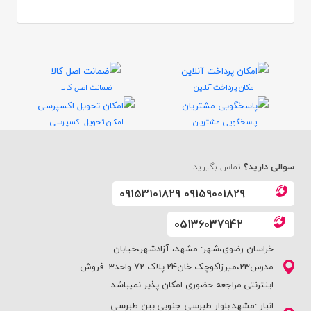
امکان پرداخت آنلاین
ضمانت اصل کالا
پاسخگویی مشتریان
امکان تحویل اکسپرسی
سوالی دارید؟
تماس بگیرید
09153101829 09159001829
05136037942
خراسان رضوی،شهر: مشهد، آزادشهر،خیابان
مدرس23،میرزاکوچک خان24.پلاک 72 واحد3. فروش
اینترنتی.مراجعه حضوری امکان پذیر نمیباشد
انبار :مشهد.بلوار طبرسی جنوبی.بین طبرسی