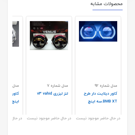
محصولات مشابه
مدل شماره 92
مدل شماره 7
مدل شماره 97
کاور دیلایت دار طرح
لنز لیزری v3 vahid
کاور لنز سه
BMB XT.سه اینچ
اینچ.توربین
در حال حاضر موجود نیست
در حال حاضر موجود نیست
در حال حاضر