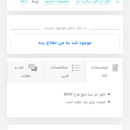
برند :
دار
کاور لنز.کاور دیلایت دار.
محصولات موجود
AES
در حال حاضر موجود نیست
موجود شد به من اطلاع بده
توضیحات
مشخصات
نقد و
کالا
فنی
نظرات
کاور لنز سه اینچ طرح BMW
قیمت برای یک جفت است