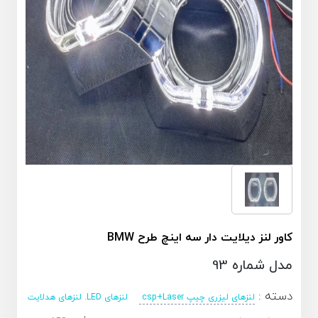
کاور لنز دیلایت دار سه اینچ طرح BMW
مدل شماره 93
دسته :
لنزهای لیزری چیپ csp+Laser
لنزهای LED. لنزهای هدلایت