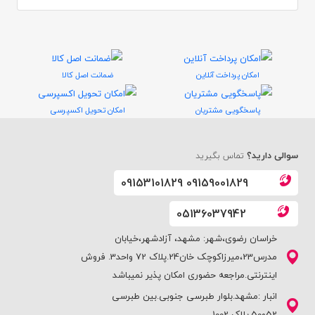
امکان پرداخت آنلاین
ضمانت اصل کالا
پاسخگویی مشتریان
امکان تحویل اکسپرسی
سوالی دارید؟
تماس بگیرید
09153101829 09159001829
05136037942
خراسان رضوی،شهر: مشهد، آزادشهر،خیابان
مدرس23،میرزاکوچک خان24.پلاک 72 واحد3. فروش
اینترنتی.مراجعه حضوری امکان پذیر نمیباشد
انبار :مشهد.بلوار طبرسی جنوبی.بین طبرسی
52و50.پلاک 1002