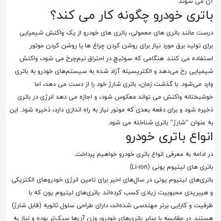
آن می شوند.
باتری خودرو چگونه کار می کند؟
درست مانند باتری های معمولی، باتری های خودرو از یک واکنش شیمیایی
برای تولید برق مورد نیاز برای روشن کردن چراغ ها یا روشن کردن موتور
استفاده می کنند. هنگامی که سوئیچ در احتراق نیم‌چرخ می ‌شود، واکنش
شیمیایی رخ می‌دهد و الکتریسیته آزاد شده به سیستم‌های خودرو به باتری
وارد می‌شود. با گذشت زمان، باتری شارژ خود را از دست می دهد، اما
خوشبختانه واکنش می تواند معکوس شود، و اجازه می دهد انرژی در باتری
ذخیره شود و برای دفعه بعدی که موتور نیاز به راه اندازی دارد، ذخیره شود. این
به عنوان “شارژ” باتری شناخته می شود.
انواع باتری خودرو
در ادامه به معرفی انواع باتری خودرو خواهیم پرداخت.
باتری های لیتیوم یونی (Li-ion)
باتری‌های لیتیوم یونی در سال‌های اخیر برای تامین انرژی خودروهای الکتریکی
و هیبریدی محبوبیت زیادی کسب کرده‌اند. باتری‌های لیتیوم یون که با
ظرفیت و کارایی برتر مهندسی شده‌اند، دارای طراحی سلول ثانویه (قابل شارژ)
هستند. در مقایسه با سایر باتری‌های خودرو، وزن آن‌ها سبک‌تر بوده و نیاز به