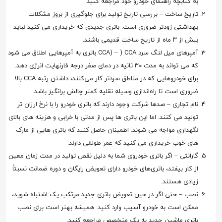
به کتابچه راهنمای خودرو خود مراجعه کنید.
تاریخ ساخت – بررسی تاریخ تولید برای جلوگیری از بروز مشکلات
بهداشتی زودتر ضروری است. باتری جدیدی که خریداری می کنید نباید
بیش از ۳ ماه از تاریخ ساخت قدیمی باشند.
آمپرهای میل لنگ سرد CCA) – ) CCA باتری به آمپرهایی اطلاق می شود
که می تواند به مدت ۳۰ ثانیه در دمای صفر درجه فارنهایت انرژی دهد.
برای خودروهایی که در مناطق سردتر کار می‌کنند، داشتن رتبه CCA بالا
ضروری است تا راه‌اندازی وسیله نقلیه کمتر چالش برانگیز باشد.
نام تجاری – صدها شرکت وجود دارند که باتری خودرو را با نرخ ارزان تر
تولید می کنند. اما این باتری ها پس از مدتی با خرابی و هزینه های بالای
نگهداری مواجه می شوند. اطمینان حاصل کنید که باتری هایی از مارک
های خوب خریداری می کنید که عمر طولانی دارند.
گارانتی – اگر باتری خودروی شما به دلیل نقص تولید در مدت زمان معین
از کار بیفتد، باتری‌های خودرو دارای تعویض رایگان و دوره ضمانت نسبتاً
زیادی هستند.
نصب – حتی اگر در حین تعویض باتری جدید مرتکب یک اشتباه شوید،
ممکن است به خودرو آسیب وارد کنید. همیشه بهتر است برای نصب
باتری ماشین جدید به یک متخصص مراجعه کنید.