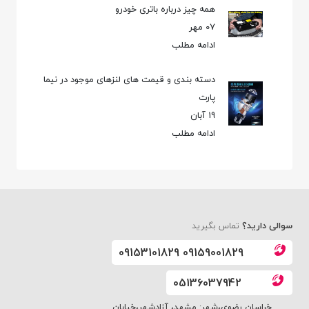
همه چیز درباره باتری خودرو
07 مهر
ادامه مطلب
دسته بندی و قیمت های لنزهای موجود در نیما
پارت
19 آبان
ادامه مطلب
سوالی دارید؟
تماس بگیرید
09153101829 09159001829
05136037942
خراسان رضوی،شهر: مشهد، آزادشهر،خیابان