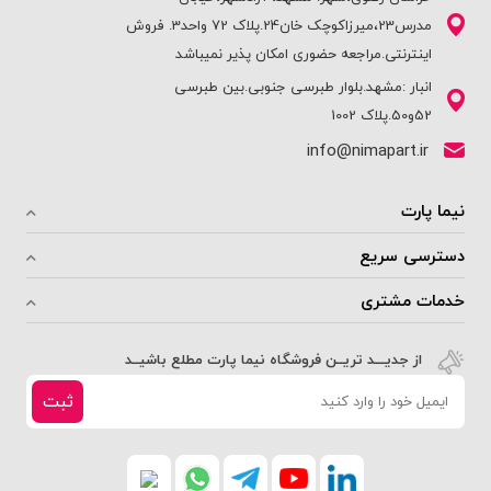
مدرس23،میرزاکوچک خان24.پلاک 72 واحد3. فروش
اینترنتی.مراجعه حضوری امکان پذیر نمیباشد
انبار :مشهد.بلوار طبرسی جنوبی.بین طبرسی
52و50.پلاک 1002
info@nimapart.ir
نیما پارت
دسترسی سریع
خدمات مشتری
از جدیـــد تریــن فروشگاه نیما پارت مطلع باشیــد
ثبت