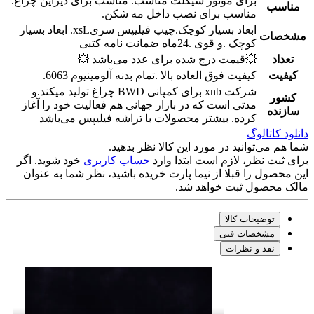
برای موتور سیکلت مناسب. مناسب برای دیزاین چراغ.
مناسب
مناسب برای نصب داخل مه شکن.
ابعاد بسیار کوچک.چیپ فیلیپس سریxsL. ابعاد بسیار
مشخصات
کوچک .و قوی .24ماه ضمانت نامه کتبی
تعداد
💥قیمت درج شده برای عدد می‌باشد 💥
کیفیت
کیفیت فوق العاده بالا .تمام بدنه آلومینیوم 6063.
شرکت xnb برای کمپانی BWD چراغ تولید میکند.و
کشور
مدتی است که در بازار جهانی هم فعالیت خود را آغاز
سازنده
کرده. بیشتر محصولات با تراشه فیلیپس می‌باشد
دانلود کاتالوگ
شما هم می‌توانید در مورد این کالا نظر بدهید.
برای ثبت نظر، لازم است ابتدا وارد
حساب کاربری
خود شوید. اگر
این محصول را قبلا از نیما پارت خریده باشید، نظر شما به عنوان
مالک محصول ثبت خواهد شد.
توضیحات کالا
مشخصات فنی
نقد و نظرات