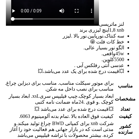
لنز ماتریسی
1,8اینچ لیزری برند xnb
سه کنتاک.نورپایین.نور بالا .لیزر
خط کات فلت 🤩
الگو نور بسیار عالی.
45wواقعی.
5500کلوین.
عدسی آنتی رفلکس آبی .
💥قیمت درج شده برای یک عدد می‌باشد،💥
برای موتور سیکلت مناسب. مناسب برای دیزاین چراغ.
مناسب
مناسب برای نصب داخل مه شکن.
ابعاد بسیار کوچک.چیپ فیلیپس سریxsL. ابعاد بسیار
مشخصات
کوچک .و قوی .24ماه ضمانت نامه کتبی
تعداد
💥قیمت درج شده برای عدد می‌باشد 💥
کیفیت
کیفیت فوق العاده بالا .تمام بدنه آلومینیوم 6063.
شرکت xnb برای کمپانی BWD چراغ تولید میکند.و
کشور
مدتی است که در بازار جهانی هم فعالیت خود را آغاز
سازنده
کرده. بیشتر محصولات با تراشه فیلیپس می‌باشد