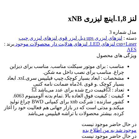
لنز 1,8.اینچ لیزری xNB
مدل شماره 3
دسته :
لنزهای لیزری ups دبل لیزر قوی
لنزهای لیزری چیپ
csp+Laser
لنزهای LED. لنزهای هدلایت دار
محصولات موجود
برند :
AES
ویژگی های محصول
مناسب :
برای موتور سیکلت مناسب. مناسب برای دیزاین
چراغ. مناسب برای نصب داخل مه شکن.
مشخصات :
ابعاد بسیار کوچک.چیپ فیلیپس سریxsL. ابعاد
بسیار کوچک .و قوی .24ماه ضمانت نامه کتبی
تعداد :
💥قیمت درج شده برای عدد می‌باشد 💥
کیفیت :
کیفیت فوق العاده بالا .تمام بدنه آلومینیوم 6063.
کشور سازنده :
شرکت xnb برای کمپانی BWD چراغ تولید
میکند.و مدتی است که در بازار جهانی هم فعالیت خود را آغاز
کرده. بیشتر محصولات با تراشه فیلیپس می‌باشد
در حال حاضر موجود نیست
موجود شد به من اطلاع بده
در حال حاضر موجود نیست