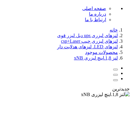
صفحه اصلی
درباره ما
ارتباط با ما
خانه
لنزهای لیزری ups دبل لیزر قوی
لنزهای لیزری چیپ csp+Laser
لنزهای LED. لنزهای هدلایت دار
محصولات موجود
لنز 1,8.اینچ لیزری xNB
جدیدترین