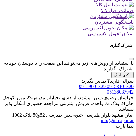
ضمانت اصل کالا
پاسخگویی مشتریان
امکان تحویل اکسپرسی
اشتراک گذاری
با استفاده از روش‌های زیر می‌توانید این صفحه را با دوستان خود به
اشتراک بگذارید.
کپی لینک
سوالی دارید؟
تماس بگیرید
09153101829 09159001829
05136037942
خراسان رضوی،شهر: مشهد، آزادشهر،خیابان مدرس23،میرزاکوچک
خان24.پلاک 72 واحد3. فروش اینترنتی.مراجعه حضوری امکان پذیر
نمیباشد
انبار :مشهد.بلوار طبرسی جنوبی.بین طبرسی 52و50.پلاک 1002
info@nimapart.ir
نیما پارت