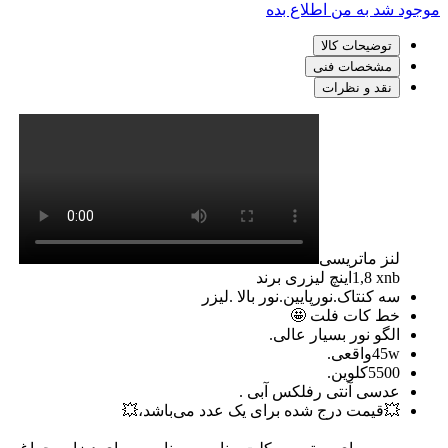
موجود شد به من اطلاع بده
توضیحات کالا
مشخصات فنی
نقد و نظرات
لنز ماتریسی
1,8اینچ لیزری برند xnb
سه کنتاک.نورپایین.نور بالا .لیزر
خط کات فلت 🤩
الگو نور بسیار عالی.
45wواقعی.
5500کلوین.
عدسی آنتی رفلکس آبی .
💥قیمت درج شده برای یک عدد می‌باشد،💥